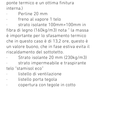
ponte termico e un ottima finitura
interna.)
· Perline 20 mm
· freno al vapore 1 telo
· strato isolante 100mm+100mm in
fibra di legno (160kg/m3) nota “ la massa
è importante per lo sfasamento termico
che in questo caso è di 13,2 ore, questo è
un valore buono, che in fase estiva evita il
riscaldamento del sottotetto.
· Strato isolante 20 mm (230kg/m3)
· strato impermeabile e traspirante
telo “stamisol eco”
· listello di ventilazione
· listello porta tegola
· copertura con tegole in cotto